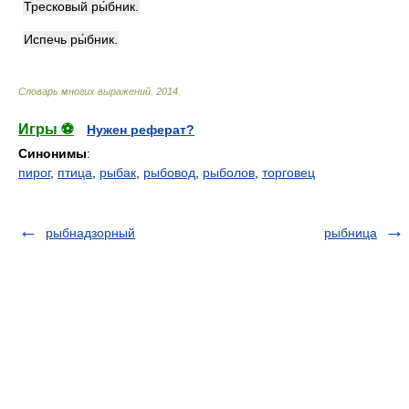
Тресковый ры́бник.
Испечь ры́бник.
Словарь многих выражений
.
2014
.
Игры ⚽
Нужен реферат?
Синонимы
:
пирог
,
птица
,
рыбак
,
рыбовод
,
рыболов
,
торговец
рыбнадзорный
рыбница