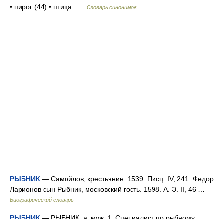
• пирог (44) • птица …
Словарь синонимов
РЫБНИК
— Самойлов, крестьянин. 1539. Писц. IV, 241. Федор
Ларионов сын Рыбник, московский гость. 1598. А. Э. II, 46 …
Биографический словарь
РЫБНИК
— РЫБНИК, а, муж. 1. Специалист по рыбному