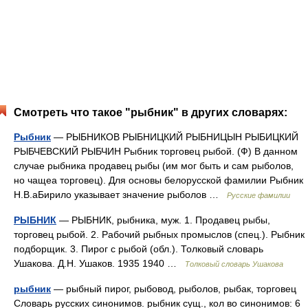
Смотреть что такое "рыбник" в других словарях:
Рыбник
— РЫБНИКОВ РЫБНИЦКИЙ РЫБНИЦЫН РЫБИЦКИЙ
РЫБЧЕВСКИЙ РЫБЧИН Рыбник торговец рыбой. (Ф) В данном
случае рыбника продавец рыбы (им мог быть и сам рыболов,
но чащеа торговец). Для основы белорусской фамилии Рыбник
Н.В.аБирило указывает значение рыболов …
Русские фамилии
РЫБНИК
— РЫБНИК, рыбника, муж. 1. Продавец рыбы,
торговец рыбой. 2. Рабочий рыбных промыслов (спец.). Рыбник
подборщик. 3. Пирог с рыбой (обл.). Толковый словарь
Ушакова. Д.Н. Ушаков. 1935 1940 …
Толковый словарь Ушакова
рыбник
— рыбный пирог, рыбовод, рыболов, рыбак, торговец
Словарь русских синонимов. рыбник сущ., кол во синонимов: 6