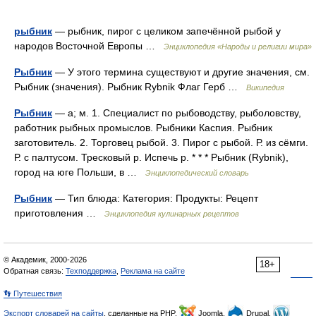
рыбник
— рыбник, пирог с целиком запечённой рыбой у
народов Восточной Европы …
Энциклопедия «Народы и религии мира»
Рыбник
— У этого термина существуют и другие значения, см.
Рыбник (значения). Рыбник Rybnik Флаг Герб …
Википедия
Рыбник
— а; м. 1. Специалист по рыбоводству, рыболовству,
работник рыбных промыслов. Рыбники Каспия. Рыбник
заготовитель. 2. Торговец рыбой. 3. Пирог с рыбой. Р. из сёмги.
Р. с палтусом. Тресковый р. Испечь р. * * * Рыбник (Rybnik),
город на юге Польши, в …
Энциклопедический словарь
Рыбник
— Тип блюда: Категория: Продукты: Рецепт
приготовления …
Энциклопедия кулинарных рецептов
© Академик, 2000-2026
18+
Обратная связь:
Техподдержка
,
Реклама на сайте
👣 Путешествия
Экспорт словарей на сайты
, сделанные на PHP,
Joomla,
Drupal,